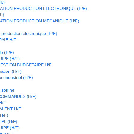
H/F
ATION PRODUCTION ELECTRONIQUE (H/F)
/F)
ATION PRODUCTION MECANIQUE (H/F)
 production électronique (H/F)
AIE H/F
le (H/F)
IPE (H/F)
ESTION BUDGETAIRE H/F
ation (H/F)
e industriel (H/F)
soir h/f
COMMANDES (H/F)
H/F
ALENT H/F
(H/F)
PL (H/F)
IPE (H/F)
t (H/F)