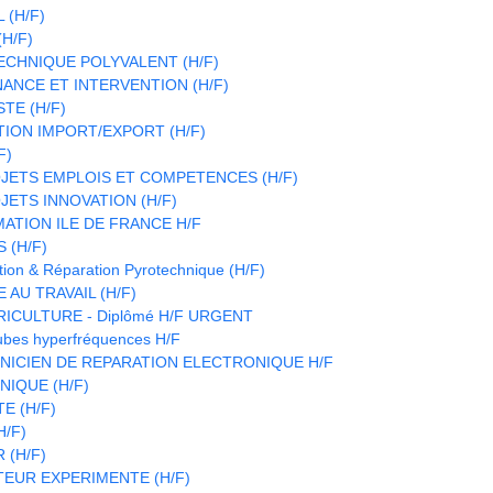
 (H/F)
H/F)
CHNIQUE POLYVALENT (H/F)
ANCE ET INTERVENTION (H/F)
TE (H/F)
TION IMPORT/EXPORT (H/F)
F)
JETS EMPLOIS ET COMPETENCES (H/F)
ETS INNOVATION (H/F)
ATION ILE DE FRANCE H/F
 (H/F)
ion & Réparation Pyrotechnique (H/F)
 AU TRAVAIL (H/F)
RICULTURE - Diplômé H/F URGENT
ubes hyperfréquences H/F
HNICIEN DE REPARATION ELECTRONIQUE H/F
IQUE (H/F)
E (H/F)
H/F)
(H/F)
EUR EXPERIMENTE (H/F)