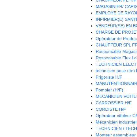
MAGASINIER/ CARIST
EMPLOYE DE RAYON
INFIRMIER(E) SANTE
VENDEUR(SE) EN B
CHARGE DE PROJET
Opérateur de Product
CHAUFFEUR SPL FR
Responsable Magasin 
Responsable Flux Log
TECHNICIEN ELECT
technicien pose clim
Frigoriste H/F
MANUTENTIONNAIR
Pompier (H/F)
MECANICIEN VOITU
CARROSSIER H/F
CORDISTE H/F
Opérateur câbleur 
Mécanicien industriel
TECHNICIEN / TECH
Monteur assembleur 