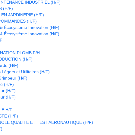
INTENANCE INDUSTRIEL (H/F)
 (H/F)
EN JARDINERIE (H/F)
COMMANDES (H/F)
 & Écosystème Innovation (H/F)
 & Écosystème Innovation (H/F)
/F
NATION PLOMB F/H
DUCTION (H/F)
urds (H/F)
Légers et Utilitaires (H/F)
 Grimpeur (H/F)
é (H/F)
eur (H/F)
eur (H/F)
E H/F
TE (H/F)
OLE QUALITE ET TEST AERONAUTIQUE (H/F)
F)