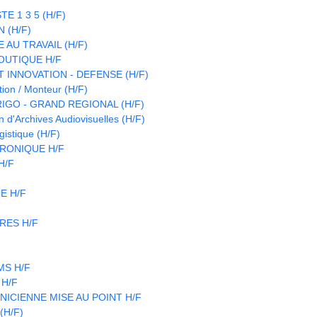
E 1 3 5 (H/F)
 (H/F)
 AU TRAVAIL (H/F)
OUTIQUE H/F
 INNOVATION - DEFENSE (H/F)
ion / Monteur (H/F)
IGO - GRAND REGIONAL (H/F)
d'Archives Audiovisuelles (H/F)
istique (H/F)
RONIQUE H/F
 H/F
E H/F
RES H/F
CMS H/F
 H/F
NICIENNE MISE AU POINT H/F
(H/F)