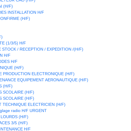
 (H/F)
S INSTALLATION H/F
ONFIRME (H/F)
F)
 (1/3/5) H/F
STOCK / RECEPTION / EXPEDITION /(H/F)
N H/F
ODES H/F
IQUE (H/F)
E PRODUCTION ELECTRONIQUE (H/F)
ENANCE EQUIPEMENT AERONAUTIQUE (H/F)
 (H/F)
 SCOLAIRE (H/F)
 SCOLAIRE (H/F)
T TECHNIQUE ELECTRICIEN (H/F)
réglage radio H/F URGENT
 LOURDS (H/F)
CES 3/5 (H/F)
INTENANCE H/F