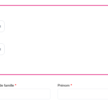
t
t
e famille
*
Prénom
*