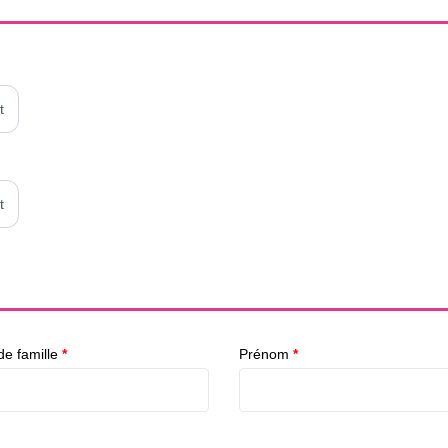
t
t
e famille
*
Prénom
*