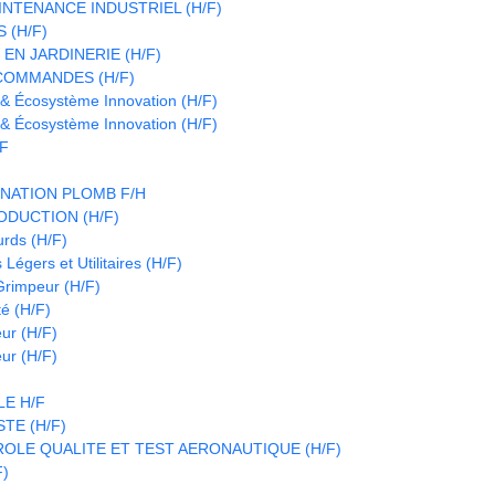
INTENANCE INDUSTRIEL (H/F)
 (H/F)
EN JARDINERIE (H/F)
COMMANDES (H/F)
 & Écosystème Innovation (H/F)
 & Écosystème Innovation (H/F)
/F
NATION PLOMB F/H
DUCTION (H/F)
urds (H/F)
Légers et Utilitaires (H/F)
 Grimpeur (H/F)
é (H/F)
eur (H/F)
eur (H/F)
E H/F
TE (H/F)
OLE QUALITE ET TEST AERONAUTIQUE (H/F)
F)