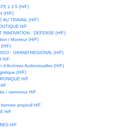
E 1 3 5 (H/F)
 (H/F)
 AU TRAVAIL (H/F)
OUTIQUE H/F
 INNOVATION - DEFENSE (H/F)
ion / Monteur (H/F)
(H/F)
IGO - GRAND REGIONAL (H/F)
 H/F
d'Archives Audiovisuelles (H/F)
istique (H/F)
RONIQUE H/F
 H/F
née / ramoneur H/F
d bennes ampiroll H/F
E H/F
RES H/F