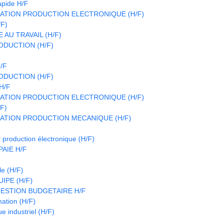
apide H/F
ATION PRODUCTION ELECTRONIQUE (H/F)
/F)
 AU TRAVAIL (H/F)
DUCTION (H/F)
/F
DUCTION (H/F)
H/F
ATION PRODUCTION ELECTRONIQUE (H/F)
/F)
ATION PRODUCTION MECANIQUE (H/F)
 production électronique (H/F)
AIE H/F
le (H/F)
IPE (H/F)
ESTION BUDGETAIRE H/F
ation (H/F)
e industriel (H/F)