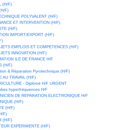
 (H/F)
H/F)
CHNIQUE POLYVALENT (H/F)
ANCE ET INTERVENTION (H/F)
TE (H/F)
TION IMPORT/EXPORT (H/F)
F)
JETS EMPLOIS ET COMPETENCES (H/F)
ETS INNOVATION (H/F)
ATION ILE DE FRANCE H/F
 (H/F)
ion & Réparation Pyrotechnique (H/F)
 AU TRAVAIL (H/F)
RICULTURE - Diplômé H/F URGENT
ubes hyperfréquences H/F
HNICIEN DE REPARATION ELECTRONIQUE H/F
IQUE (H/F)
E (H/F)
H/F)
(H/F)
EUR EXPERIMENTE (H/F)