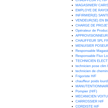
MAGASINIER/ CARIST
EMPLOYE DE RAYON
INFIRMIER(E) SANTE
VENDEUR(SE) EN B
CHARGE DE PROJET
Opérateur de Product
APPROVISIONNEUR 
CHAUFFEUR SPL FR
MENUISIER POSEUR
Responsable Magasin 
Responsable Flux Log
TECHNICIEN ELECT
technicien pose clim
technicien de chemi
Frigoriste H/F
chauffeur poids lour
MANUTENTIONNAIR
Pompier (H/F)
MECANICIEN VOITU
CARROSSIER H/F
CORDISTE H/F