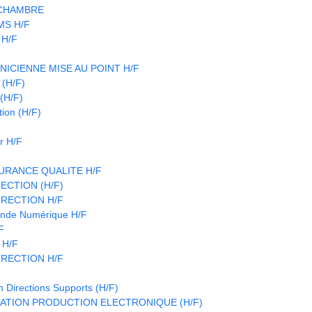
 CHAMBRE
CMS H/F
 H/F
NICIENNE MISE AU POINT H/F
(H/F)
(H/F)
ion (H/F)
r H/F
URANCE QUALITE H/F
ECTION (H/F)
IRECTION H/F
nde Numérique H/F
F
 H/F
IRECTION H/F
n Directions Supports (H/F)
ATION PRODUCTION ELECTRONIQUE (H/F)