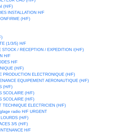
 (H/F)
S INSTALLATION H/F
ONFIRME (H/F)
F)
 (1/3/5) H/F
STOCK / RECEPTION / EXPEDITION /(H/F)
N H/F
ODES H/F
IQUE (H/F)
E PRODUCTION ELECTRONIQUE (H/F)
ENANCE EQUIPEMENT AERONAUTIQUE (H/F)
 (H/F)
 SCOLAIRE (H/F)
 SCOLAIRE (H/F)
T TECHNIQUE ELECTRICIEN (H/F)
réglage radio H/F URGENT
 LOURDS (H/F)
CES 3/5 (H/F)
INTENANCE H/F