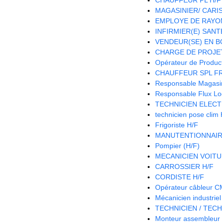
MAGASINIER/ CARIST
EMPLOYE DE RAYON
INFIRMIER(E) SANTE
VENDEUR(SE) EN B
CHARGE DE PROJET
Opérateur de Product
CHAUFFEUR SPL FR
Responsable Magasin 
Responsable Flux Log
TECHNICIEN ELECT
technicien pose clim
Frigoriste H/F
MANUTENTIONNAIR
Pompier (H/F)
MECANICIEN VOITU
CARROSSIER H/F
CORDISTE H/F
Opérateur câbleur 
Mécanicien industriel
TECHNICIEN / TECH
Monteur assembleur 