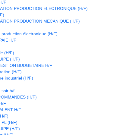
H/F
ATION PRODUCTION ELECTRONIQUE (H/F)
/F)
ATION PRODUCTION MECANIQUE (H/F)
 production électronique (H/F)
AIE H/F
le (H/F)
IPE (H/F)
ESTION BUDGETAIRE H/F
ation (H/F)
e industriel (H/F)
soir h/f
COMMANDES (H/F)
H/F
ALENT H/F
(H/F)
PL (H/F)
IPE (H/F)
t (H/F)