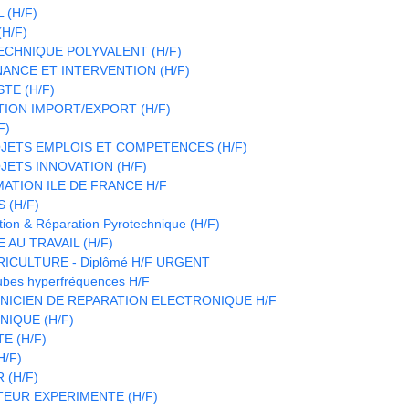
 (H/F)
H/F)
CHNIQUE POLYVALENT (H/F)
ANCE ET INTERVENTION (H/F)
TE (H/F)
TION IMPORT/EXPORT (H/F)
F)
JETS EMPLOIS ET COMPETENCES (H/F)
ETS INNOVATION (H/F)
ATION ILE DE FRANCE H/F
 (H/F)
ion & Réparation Pyrotechnique (H/F)
 AU TRAVAIL (H/F)
RICULTURE - Diplômé H/F URGENT
ubes hyperfréquences H/F
HNICIEN DE REPARATION ELECTRONIQUE H/F
IQUE (H/F)
E (H/F)
H/F)
(H/F)
EUR EXPERIMENTE (H/F)