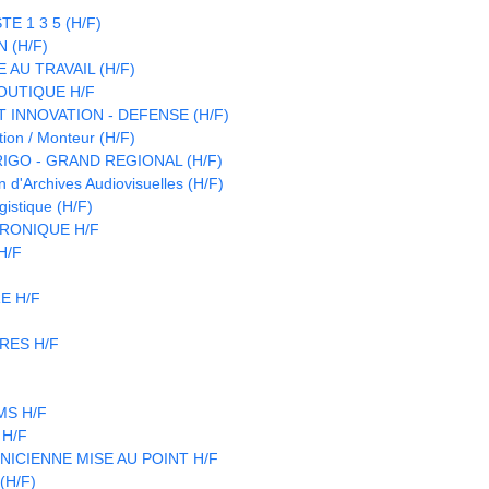
E 1 3 5 (H/F)
 (H/F)
 AU TRAVAIL (H/F)
OUTIQUE H/F
 INNOVATION - DEFENSE (H/F)
ion / Monteur (H/F)
IGO - GRAND REGIONAL (H/F)
d'Archives Audiovisuelles (H/F)
istique (H/F)
RONIQUE H/F
 H/F
E H/F
RES H/F
CMS H/F
 H/F
NICIENNE MISE AU POINT H/F
(H/F)