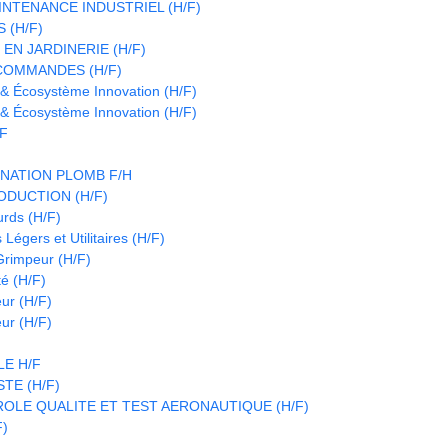
INTENANCE INDUSTRIEL (H/F)
 (H/F)
EN JARDINERIE (H/F)
COMMANDES (H/F)
 & Écosystème Innovation (H/F)
 & Écosystème Innovation (H/F)
/F
NATION PLOMB F/H
DUCTION (H/F)
urds (H/F)
Légers et Utilitaires (H/F)
 Grimpeur (H/F)
é (H/F)
eur (H/F)
eur (H/F)
E H/F
TE (H/F)
OLE QUALITE ET TEST AERONAUTIQUE (H/F)
F)