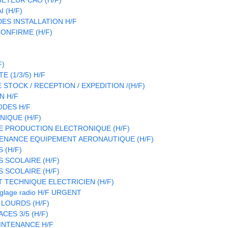
 (H/F)
S INSTALLATION H/F
ONFIRME (H/F)
F)
 (1/3/5) H/F
STOCK / RECEPTION / EXPEDITION /(H/F)
N H/F
ODES H/F
IQUE (H/F)
E PRODUCTION ELECTRONIQUE (H/F)
ENANCE EQUIPEMENT AERONAUTIQUE (H/F)
 (H/F)
 SCOLAIRE (H/F)
 SCOLAIRE (H/F)
T TECHNIQUE ELECTRICIEN (H/F)
réglage radio H/F URGENT
 LOURDS (H/F)
CES 3/5 (H/F)
INTENANCE H/F