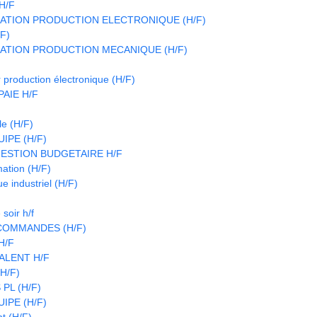
H/F
ATION PRODUCTION ELECTRONIQUE (H/F)
/F)
ATION PRODUCTION MECANIQUE (H/F)
 production électronique (H/F)
AIE H/F
le (H/F)
IPE (H/F)
ESTION BUDGETAIRE H/F
ation (H/F)
e industriel (H/F)
soir h/f
COMMANDES (H/F)
H/F
ALENT H/F
(H/F)
PL (H/F)
IPE (H/F)
t (H/F)