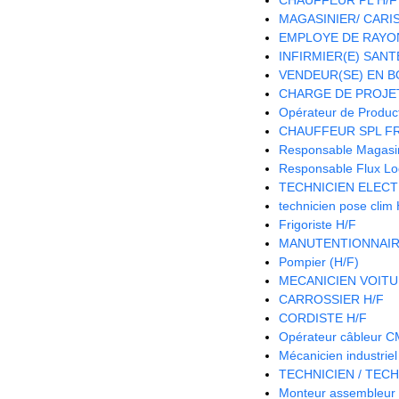
MAGASINIER/ CARIST
EMPLOYE DE RAYON
INFIRMIER(E) SANTE
VENDEUR(SE) EN B
CHARGE DE PROJET
Opérateur de Product
CHAUFFEUR SPL FR
Responsable Magasin 
Responsable Flux Log
TECHNICIEN ELECT
technicien pose clim
Frigoriste H/F
MANUTENTIONNAIR
Pompier (H/F)
MECANICIEN VOITU
CARROSSIER H/F
CORDISTE H/F
Opérateur câbleur 
Mécanicien industriel
TECHNICIEN / TECH
Monteur assembleur 