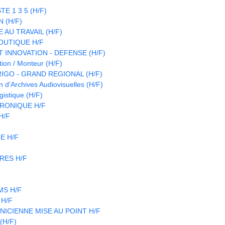
E 1 3 5 (H/F)
 (H/F)
 AU TRAVAIL (H/F)
OUTIQUE H/F
 INNOVATION - DEFENSE (H/F)
ion / Monteur (H/F)
IGO - GRAND REGIONAL (H/F)
d'Archives Audiovisuelles (H/F)
istique (H/F)
RONIQUE H/F
 H/F
E H/F
RES H/F
CMS H/F
 H/F
NICIENNE MISE AU POINT H/F
(H/F)