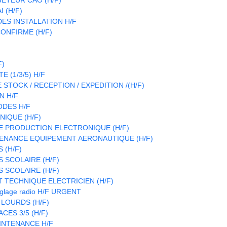
 (H/F)
S INSTALLATION H/F
ONFIRME (H/F)
F)
 (1/3/5) H/F
STOCK / RECEPTION / EXPEDITION /(H/F)
N H/F
ODES H/F
IQUE (H/F)
E PRODUCTION ELECTRONIQUE (H/F)
ENANCE EQUIPEMENT AERONAUTIQUE (H/F)
 (H/F)
 SCOLAIRE (H/F)
 SCOLAIRE (H/F)
T TECHNIQUE ELECTRICIEN (H/F)
réglage radio H/F URGENT
 LOURDS (H/F)
CES 3/5 (H/F)
INTENANCE H/F