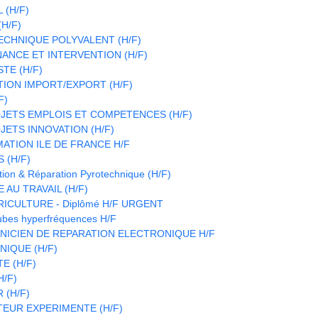
 (H/F)
H/F)
CHNIQUE POLYVALENT (H/F)
ANCE ET INTERVENTION (H/F)
TE (H/F)
TION IMPORT/EXPORT (H/F)
F)
JETS EMPLOIS ET COMPETENCES (H/F)
ETS INNOVATION (H/F)
ATION ILE DE FRANCE H/F
 (H/F)
ion & Réparation Pyrotechnique (H/F)
 AU TRAVAIL (H/F)
RICULTURE - Diplômé H/F URGENT
ubes hyperfréquences H/F
HNICIEN DE REPARATION ELECTRONIQUE H/F
IQUE (H/F)
E (H/F)
H/F)
(H/F)
EUR EXPERIMENTE (H/F)