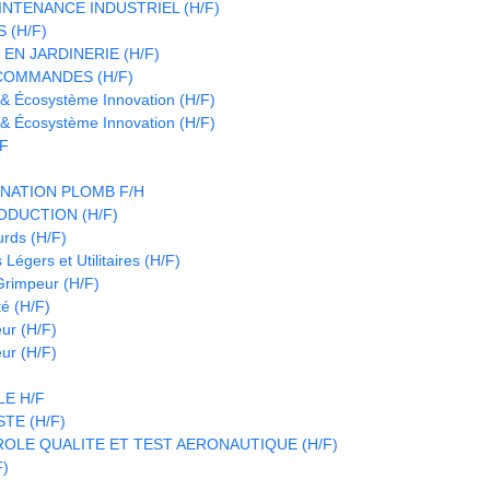
INTENANCE INDUSTRIEL (H/F)
 (H/F)
EN JARDINERIE (H/F)
COMMANDES (H/F)
 & Écosystème Innovation (H/F)
 & Écosystème Innovation (H/F)
/F
NATION PLOMB F/H
DUCTION (H/F)
urds (H/F)
Légers et Utilitaires (H/F)
 Grimpeur (H/F)
é (H/F)
eur (H/F)
eur (H/F)
E H/F
TE (H/F)
OLE QUALITE ET TEST AERONAUTIQUE (H/F)
F)