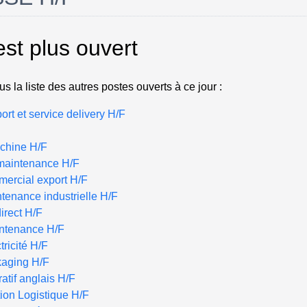
est plus ouvert
s la liste des autres postes ouverts à ce jour :
rt et service delivery H/F
chine H/F
 maintenance H/F
ercial export H/F
enance industrielle H/F
irect H/F
intenance H/F
tricité H/F
aging H/F
atif anglais H/F
ion Logistique H/F