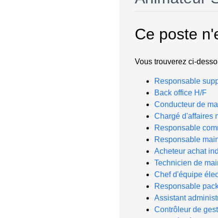
Ce poste n'
Vous trouverez ci-dessou
Responsable suppo
Back office H/F
Conducteur de ma
Chargé d'affaires
Responsable comm
Responsable maint
Acheteur achat ind
Technicien de ma
Chef d'équipe élec
Responsable pack
Assistant administr
Contrôleur de gest