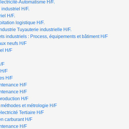
lectricité-Automatisme H/F.
industriel H/F.
iel H/F.
tation logistique H/F.
ndustrie Tuyauterie industrielle H/F.
s industriels : Process, équipements et bâtiment H/F
aux neufs H/F
iel H/F
H/F
 H/F
tes H/F
intenance H/F
intenance H/F
production H/F
é méthodes et métrologie H/F
lectricité Tertiaire H/F
en carburant H/F
intenance H/F