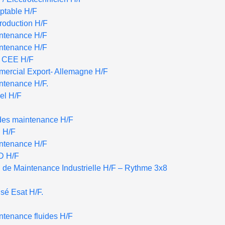
ptable H/F
roduction H/F
intenance H/F
intenance H/F
r CEE H/F
ercial Export- Allemagne H/F
ntenance H/F.
iel H/F
des maintenance H/F
n H/F
intenance H/F
D H/F
 de Maintenance Industrielle H/F – Rythme 3x8
sé Esat H/F.
ntenance fluides H/F