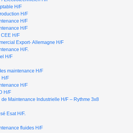
ptable H/F
roduction H/F
intenance H/F
intenance H/F
r CEE H/F
ercial Export- Allemagne H/F
ntenance H/F.
iel H/F
des maintenance H/F
n H/F
intenance H/F
D H/F
 de Maintenance Industrielle H/F – Rythme 3x8
sé Esat H/F.
ntenance fluides H/F