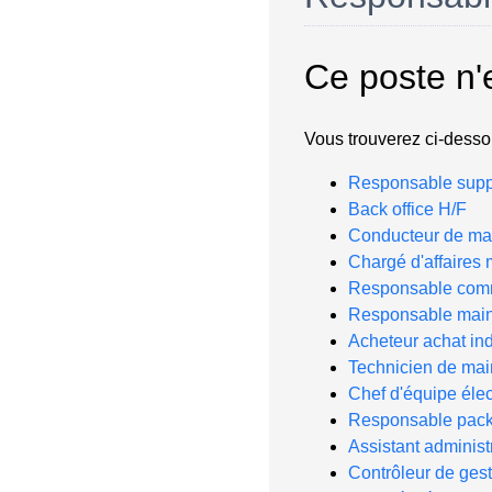
Ce poste n'
Vous trouverez ci-dessou
Responsable suppo
Back office H/F
Conducteur de ma
Chargé d'affaires
Responsable comm
Responsable maint
Acheteur achat ind
Technicien de ma
Chef d'équipe élec
Responsable pack
Assistant administr
Contrôleur de gest