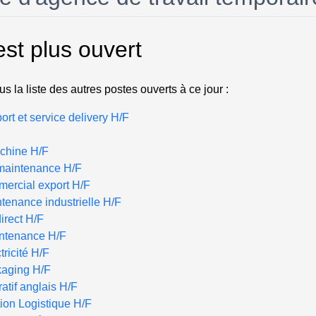
est plus ouvert
s la liste des autres postes ouverts à ce jour :
rt et service delivery H/F
chine H/F
 maintenance H/F
ercial export H/F
enance industrielle H/F
irect H/F
intenance H/F
tricité H/F
aging H/F
atif anglais H/F
ion Logistique H/F