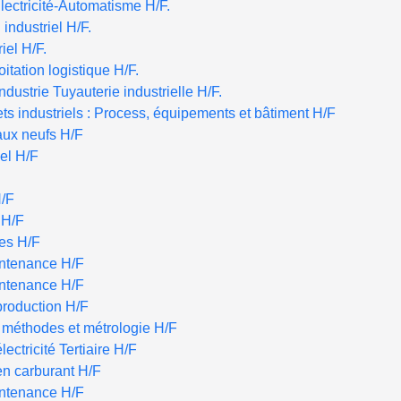
lectricité-Automatisme H/F.
industriel H/F.
iel H/F.
tation logistique H/F.
ndustrie Tuyauterie industrielle H/F.
s industriels : Process, équipements et bâtiment H/F
aux neufs H/F
iel H/F
H/F
 H/F
tes H/F
intenance H/F
intenance H/F
production H/F
é méthodes et métrologie H/F
lectricité Tertiaire H/F
en carburant H/F
intenance H/F