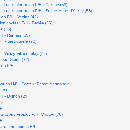
t de restauration F/H - Carnac (56)
t de restauration F/H - Sainte-Anne-d'Auray (56)
ion F/H - Vezins (49)
on cocktail F/H - Bédée (35)
es (35)
/H - Rennes (35)
 - Sartrouville (78)
- Vélizy-Villacoublay (78)
s-sur-Seine (92)
ion F/H
mation H/F - Secteur Basse Normandie
 F/H
H - Dirinon (29)
/H
/F
arations Froides F/H -Chatou (78)
/F
rations froides H/F