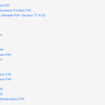
nt F/H
arations Froides F/H
 clientèle F/H -Secteur 77 & 91
/H
F/H
ion F/H
/H
ion F/H
ion F/H
/H
/H
Restauration F/H