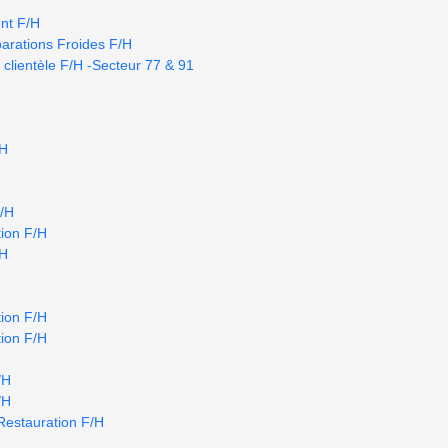
nt F/H
arations Froides F/H
 clientèle F/H -Secteur 77 & 91
/H
F/H
ion F/H
/H
ion F/H
ion F/H
/H
/H
Restauration F/H