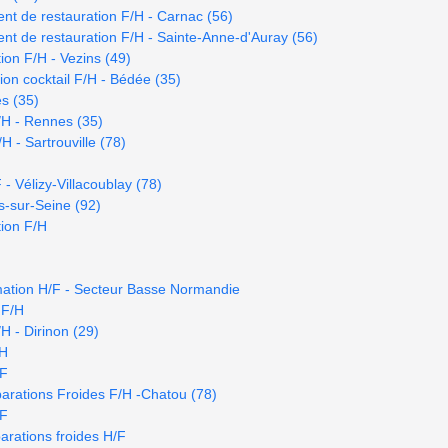
t de restauration F/H - Carnac (56)
t de restauration F/H - Sainte-Anne-d'Auray (56)
ion F/H - Vezins (49)
on cocktail F/H - Bédée (35)
es (35)
/H - Rennes (35)
 - Sartrouville (78)
- Vélizy-Villacoublay (78)
s-sur-Seine (92)
ion F/H
mation H/F - Secteur Basse Normandie
 F/H
H - Dirinon (29)
/H
/F
arations Froides F/H -Chatou (78)
/F
rations froides H/F