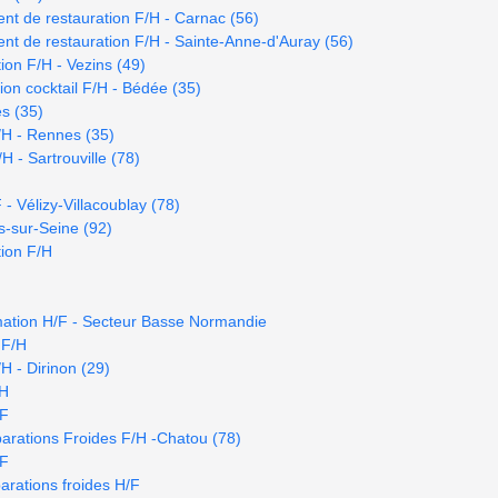
t de restauration F/H - Carnac (56)
t de restauration F/H - Sainte-Anne-d'Auray (56)
ion F/H - Vezins (49)
on cocktail F/H - Bédée (35)
es (35)
/H - Rennes (35)
 - Sartrouville (78)
- Vélizy-Villacoublay (78)
s-sur-Seine (92)
ion F/H
mation H/F - Secteur Basse Normandie
 F/H
H - Dirinon (29)
/H
/F
arations Froides F/H -Chatou (78)
/F
rations froides H/F