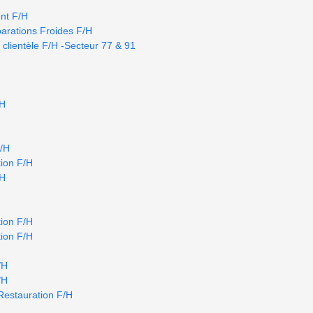
nt F/H
arations Froides F/H
 clientèle F/H -Secteur 77 & 91
/H
F/H
ion F/H
/H
ion F/H
ion F/H
/H
/H
Restauration F/H