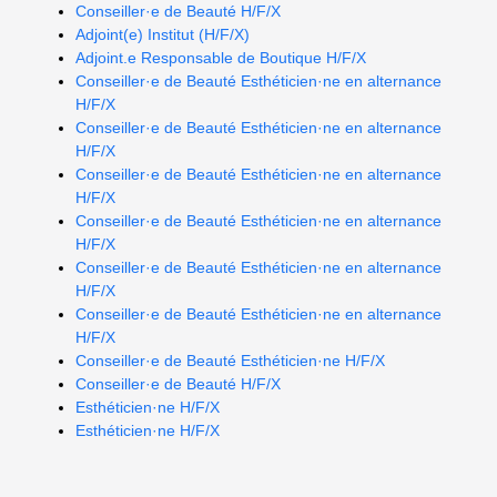
Conseiller·e de Beauté H/F/X
Adjoint(e) Institut (H/F/X)
Adjoint.e Responsable de Boutique H/F/X
Conseiller·e de Beauté Esthéticien·ne en alternance
H/F/X
Conseiller·e de Beauté Esthéticien·ne en alternance
H/F/X
Conseiller·e de Beauté Esthéticien·ne en alternance
H/F/X
Conseiller·e de Beauté Esthéticien·ne en alternance
H/F/X
Conseiller·e de Beauté Esthéticien·ne en alternance
H/F/X
Conseiller·e de Beauté Esthéticien·ne en alternance
H/F/X
Conseiller·e de Beauté Esthéticien·ne H/F/X
Conseiller·e de Beauté H/F/X
Esthéticien·ne H/F/X
Esthéticien·ne H/F/X