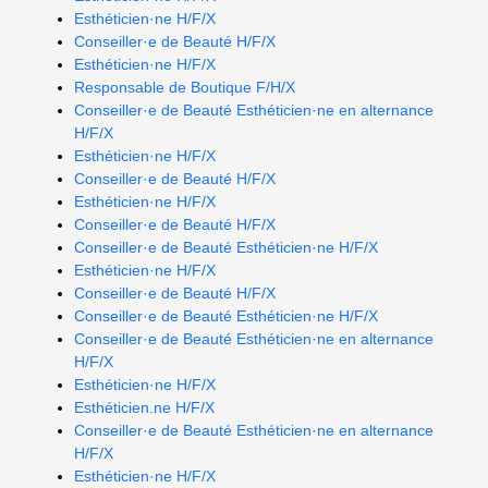
Esthéticien·ne H/F/X
Conseiller·e de Beauté H/F/X
Esthéticien·ne H/F/X
Responsable de Boutique F/H/X
Conseiller·e de Beauté Esthéticien·ne en alternance
H/F/X
Esthéticien·ne H/F/X
Conseiller·e de Beauté H/F/X
Esthéticien·ne H/F/X
Conseiller·e de Beauté H/F/X
Conseiller·e de Beauté Esthéticien·ne H/F/X
Esthéticien·ne H/F/X
Conseiller·e de Beauté H/F/X
Conseiller·e de Beauté Esthéticien·ne H/F/X
Conseiller·e de Beauté Esthéticien·ne en alternance
H/F/X
Esthéticien·ne H/F/X
Esthéticien.ne H/F/X
Conseiller·e de Beauté Esthéticien·ne en alternance
H/F/X
Esthéticien·ne H/F/X