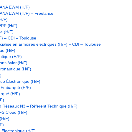
HANA EWM (H/F)
HANA EWM (H/F) – Freelance
(H/F)
ERP (H/F)
te (H/F)
F) – CDI – Toulouse
ialisé en armoires électriques (H/F) – CDI – Toulouse
que (H/F)
tique (H/F)
ons Avion(H/F)
éronautique (H/F)
)
ue Électronique (H/F)
l Embarqué (H/F)
rqué (H/F)
/F)
& Réseaux N3 – Référent Technique (H/F)
FS Cloud (H/F)
(H/F)
F)
 Electronique (H/F)