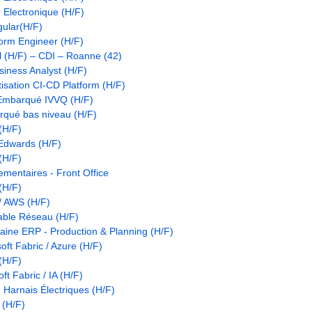
 Electronique (H/F)
gular(H/F)
form Engineer (H/F)
el (H/F) – CDI – Roanne (42)
siness Analyst (H/F)
sation CI-CD Platform (H/F)
 Embarqué IVVQ (H/F)
qué bas niveau (H/F)
(H/F)
 Edwards (H/F)
(H/F)
mentaires - Front Office
(H/F)
/ AWS (H/F)
able Réseau (H/F)
ine ERP - Production & Planning (H/F)
ft Fabric / Azure (H/F)
(H/F)
ft Fabric / IA (H/F)
 Harnais Électriques (H/F)
 (H/F)