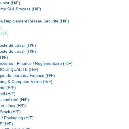
unior (H/F)
mme SI & Process (H/F)
n & Déploiement Réseau Sécurité (H/F)
F)
(H/F)
ste de travail (H/F)
ste de travail (H/F)
(H/F)
nsverse - Finance / Réglementaire (H/F)
OLE QUALITE (H/F)
que de marché / Finance (H/F)
ing & Computer Vision (H/F)
iel (H/F)
iel (H/F)
u confirmé (H/F)
et Linux (H/F)
Stack (H/F)
 / Packaging (H/F)
 (H/F)