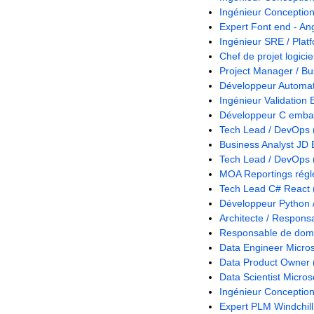
Ingénieur Conception
Expert Font end - An
Ingénieur SRE / Plat
Chef de projet logici
Project Manager / Bu
Développeur Automati
Ingénieur Validation
Développeur C embar
Tech Lead / DevOps 
Business Analyst JD
Tech Lead / DevOps 
MOA Reportings régle
Tech Lead C# React 
Développeur Python 
Architecte / Respons
Responsable de doma
Data Engineer Microso
Data Product Owner 
Data Scientist Microso
Ingénieur Conception
Expert PLM Windchill