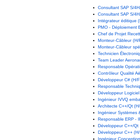
Consultant SAP S/4
Consultant SAP S/4
Intégrateur éditique 
PMO - Déploiement 
Chef de Projet Recet
Monteur-Câbleur (H/
Monteur-Câbleur spéc
Technicien Électroni
Team Leader Aeronau
Responsable Opérati
Contrôleur Qualité A
Développeur C# (H/F
Responsable Techniq
Développeur Logicie
Ingénieur IVVQ emba
Architecte C++/Qt (H
Ingénieur Systèmes 
Responsable ERP - I
Développeur C++/Qt 
Développeur C++ (H/
Ingénieur Conception