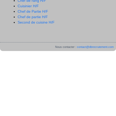
Chef de rang H/F
Cuisinier H/F
Chef de Partie H/F
Chef de partie H/F
Second de cuisine H/F
Nous contacter :
contact@dbrecrutement.com