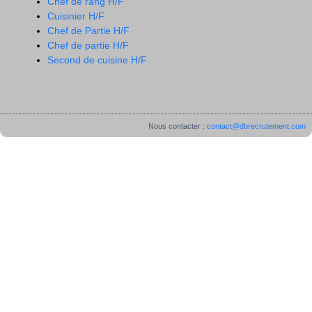
Chef de rang H/F
Cuisinier H/F
Chef de Partie H/F
Chef de partie H/F
Second de cuisine H/F
Nous contacter :
contact@dbrecrutement.com