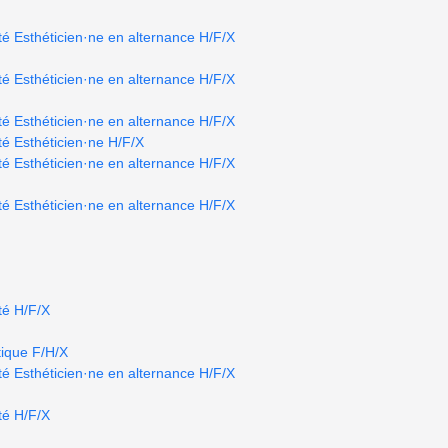
té Esthéticien·ne en alternance H/F/X
té Esthéticien·ne en alternance H/F/X
té Esthéticien·ne en alternance H/F/X
té Esthéticien·ne H/F/X
té Esthéticien·ne en alternance H/F/X
té Esthéticien·ne en alternance H/F/X
té H/F/X
ique F/H/X
té Esthéticien·ne en alternance H/F/X
té H/F/X