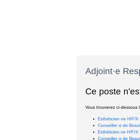
Adjoint·e Re
Ce poste n'es
Vous trouverez ci-dessous la
Esthéticien·ne H/F/X
Conseiller·e de Beau
Esthéticien.ne H/F/X
Conseiller·e de Beau