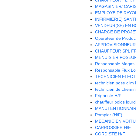
MAGASINIER/ CARIST
EMPLOYE DE RAYON
INFIRMIER(E) SANTE
VENDEUR(SE) EN B
CHARGE DE PROJET
Opérateur de Product
APPROVISIONNEUR 
CHAUFFEUR SPL FR
MENUISIER POSEUR
Responsable Magasin 
Responsable Flux Log
TECHNICIEN ELECT
technicien pose clim
technicien de chemi
Frigoriste H/F
chauffeur poids lour
MANUTENTIONNAIR
Pompier (H/F)
MECANICIEN VOITU
CARROSSIER H/F
CORDISTE H/F