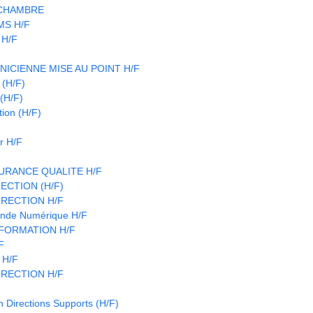
 CHAMBRE
CMS H/F
 H/F
NICIENNE MISE AU POINT H/F
(H/F)
(H/F)
ion (H/F)
r H/F
URANCE QUALITE H/F
ECTION (H/F)
IRECTION H/F
nde Numérique H/F
FORMATION H/F
F
 H/F
IRECTION H/F
n Directions Supports (H/F)