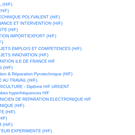
 (H/F)
H/F)
CHNIQUE POLYVALENT (H/F)
ANCE ET INTERVENTION (H/F)
TE (H/F)
TION IMPORT/EXPORT (H/F)
F)
JETS EMPLOIS ET COMPETENCES (H/F)
ETS INNOVATION (H/F)
ATION ILE DE FRANCE H/F
 (H/F)
ion & Réparation Pyrotechnique (H/F)
 AU TRAVAIL (H/F)
RICULTURE - Diplômé H/F URGENT
ubes hyperfréquences H/F
HNICIEN DE REPARATION ELECTRONIQUE H/F
IQUE (H/F)
E (H/F)
H/F)
(H/F)
EUR EXPERIMENTE (H/F)