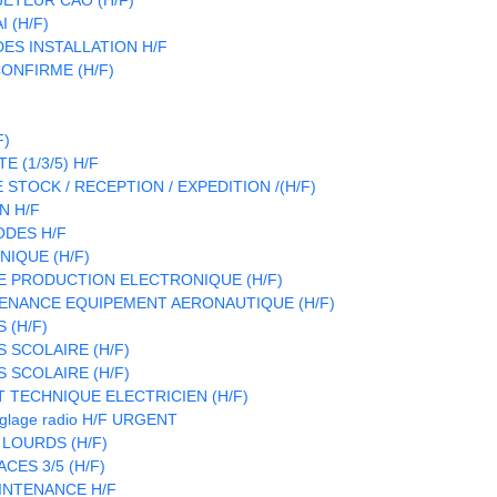
 (H/F)
S INSTALLATION H/F
ONFIRME (H/F)
F)
 (1/3/5) H/F
STOCK / RECEPTION / EXPEDITION /(H/F)
N H/F
ODES H/F
IQUE (H/F)
E PRODUCTION ELECTRONIQUE (H/F)
ENANCE EQUIPEMENT AERONAUTIQUE (H/F)
 (H/F)
 SCOLAIRE (H/F)
 SCOLAIRE (H/F)
T TECHNIQUE ELECTRICIEN (H/F)
réglage radio H/F URGENT
 LOURDS (H/F)
CES 3/5 (H/F)
INTENANCE H/F