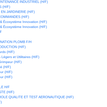
INTENANCE INDUSTRIEL (H/F)
 (H/F)
EN JARDINERIE (H/F)
COMMANDES (H/F)
 & Écosystème Innovation (H/F)
 & Écosystème Innovation (H/F)
/F
NATION PLOMB F/H
DUCTION (H/F)
urds (H/F)
Légers et Utilitaires (H/F)
 Grimpeur (H/F)
é (H/F)
eur (H/F)
eur (H/F)
E H/F
TE (H/F)
OLE QUALITE ET TEST AERONAUTIQUE (H/F)
F)