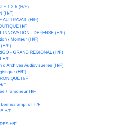
E 1 3 5 (H/F)
 (H/F)
 AU TRAVAIL (H/F)
OUTIQUE H/F
 INNOVATION - DEFENSE (H/F)
ion / Monteur (H/F)
(H/F)
IGO - GRAND REGIONAL (H/F)
 H/F
d'Archives Audiovisuelles (H/F)
istique (H/F)
RONIQUE H/F
 H/F
née / ramoneur H/F
d bennes ampiroll H/F
E H/F
RES H/F