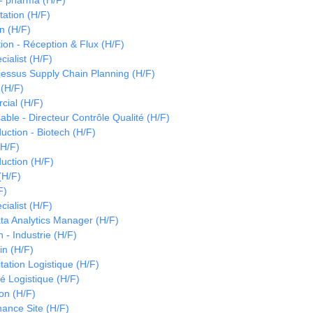
- pharma (H/F)
tation (H/F)
n (H/F)
on - Réception & Flux (H/F)
cialist (H/F)
essus Supply Chain Planning (H/F)
 (H/F)
ial (H/F)
le - Directeur Contrôle Qualité (H/F)
ction - Biotech (H/F)
H/F)
uction (H/F)
(H/F)
F)
cialist (H/F)
ta Analytics Manager (H/F)
 - Industrie (H/F)
in (H/F)
tation Logistique (H/F)
é Logistique (H/F)
on (H/F)
ance Site (H/F)