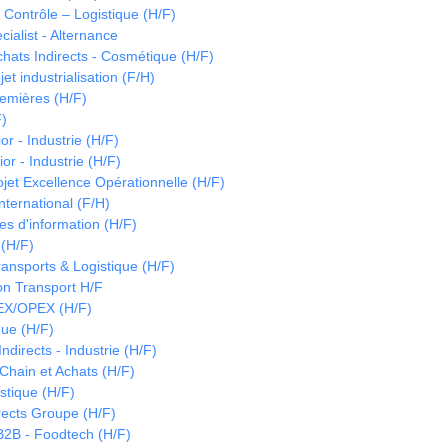
Contrôle – Logistique (H/F)
cialist - Alternance
ats Indirects - Cosmétique (H/F)
et industrialisation (F/H)
emières (H/F)
F)
or - Industrie (H/F)
or - Industrie (H/F)
jet Excellence Opérationnelle (H/F)
ternational (F/H)
es d'information (H/F)
 (H/F)
nsports & Logistique (H/F)
ion Transport H/F
EX/OPEX (H/F)
ue (H/F)
directs - Industrie (H/F)
hain et Achats (H/F)
istique (H/F)
irects Groupe (H/F)
B2B - Foodtech (H/F)