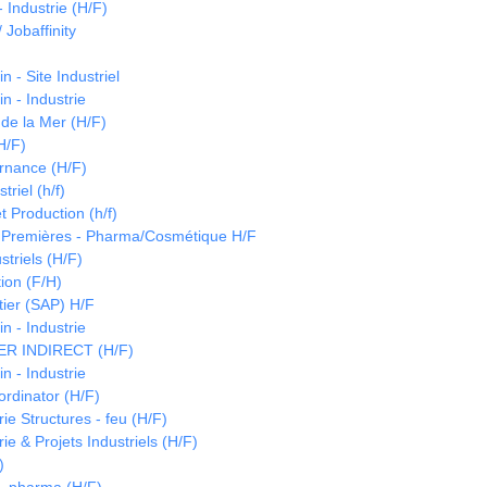
 Industrie (H/F)
 Jobaffinity
 - Site Industriel
n - Industrie
de la Mer (H/F)
H/F)
ernance (H/F)
triel (h/f)
t Production (h/f)
 Premières - Pharma/Cosmétique H/F
striels (H/F)
ion (F/H)
tier (SAP) H/F
n - Industrie
 INDIRECT (H/F)
n - Industrie
ordinator (H/F)
e Structures - feu (H/F)
e & Projets Industriels (H/F)
)