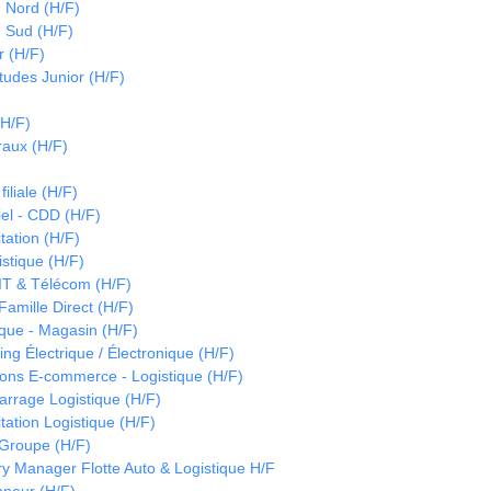
- Nord (H/F)
- Sud (H/F)
 (H/F)
tudes Junior (H/F)
(H/F)
raux (H/F)
)
iliale (H/F)
iel - CDD (H/F)
tation (H/F)
istique (H/F)
IT & Télécom (H/F)
amille Direct (H/F)
ique - Magasin (H/F)
ng Électrique / Électronique (H/F)
ons E-commerce - Logistique (H/F)
arrage Logistique (H/F)
tation Logistique (H/F)
Groupe (H/F)
y Manager Flotte Auto & Logistique H/F