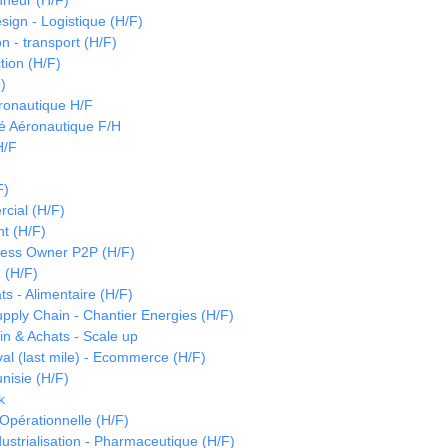
nneur (H/F)
sign - Logistique (H/F)
on - transport (H/F)
tion (H/F)
)
ronautique H/F
é Aéronautique F/H
H/F
F)
cial (H/F)
t (H/F)
cess Owner P2P (H/F)
 (H/F)
s - Alimentaire (H/F)
upply Chain - Chantier Energies (H/F)
in & Achats - Scale up
val (last mile) - Ecommerce (H/F)
unisie (H/F)
k
 Opérationnelle (H/F)
ustrialisation - Pharmaceutique (H/F)