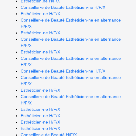
Esthéticien.ne H/F/X
Conseiller·e de Beauté Esthéticien·ne H/F/X
Esthéticien·ne H/F/X
Conseiller·e de Beauté Esthéticien·ne en alternance
H/F/X
Esthéticien·ne H/F/X
Conseiller·e de Beauté Esthéticien·ne en alternance
H/F/X
Esthéticien·ne H/F/X
Conseiller·e de Beauté Esthéticien·ne en alternance
H/F/X
Conseiller·e de Beauté Esthéticien·ne H/F/X
Conseiller·e de Beauté Esthéticien·ne en alternance
H/F/X
Esthéticien·ne H/F/X
Conseiller·e de Beauté Esthéticien·ne en alternance
H/F/X
Esthéticien·ne H/F/X
Esthéticien·ne H/F/X
Esthéticien·ne H/F/X
Esthéticien·ne H/F/X
Conseiller·e de Beauté H/F/X