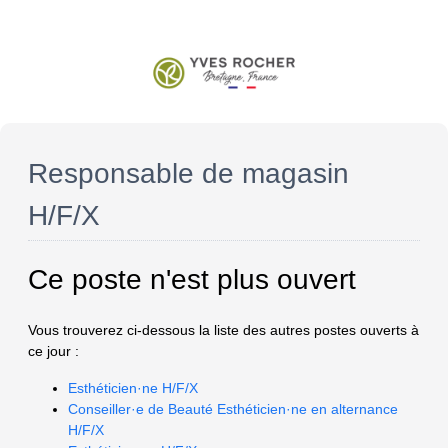
Responsable de magasin
H/F/X
Ce poste n'est plus ouvert
Vous trouverez ci-dessous la liste des autres postes ouverts à
ce jour :
Esthéticien·ne H/F/X
Conseiller·e de Beauté Esthéticien·ne en alternance
H/F/X