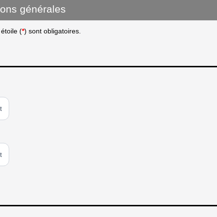
ions générales
toile (
*
) sont obligatoires.
t
t