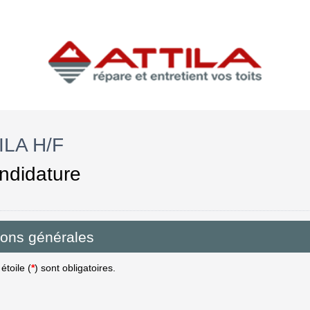
ILA H/F
ndidature
ions générales
toile (
*
) sont obligatoires.