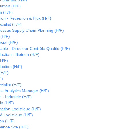
- pharma (H/F)
tation (H/F)
n (H/F)
on - Réception & Flux (H/F)
cialist (H/F)
essus Supply Chain Planning (H/F)
 (H/F)
ial (H/F)
le - Directeur Contrôle Qualité (H/F)
ction - Biotech (H/F)
H/F)
uction (H/F)
(H/F)
F)
cialist (H/F)
ta Analytics Manager (H/F)
 - Industrie (H/F)
in (H/F)
tation Logistique (H/F)
é Logistique (H/F)
on (H/F)
ance Site (H/F)