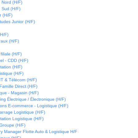
- Nord (H/F)
- Sud (H/F)
 (H/F)
tudes Junior (H/F)
(H/F)
raux (H/F)
)
iliale (H/F)
iel - CDD (H/F)
tation (H/F)
istique (H/F)
IT & Télécom (H/F)
amille Direct (H/F)
ique - Magasin (H/F)
ng Électrique / Électronique (H/F)
ons E-commerce - Logistique (H/F)
arrage Logistique (H/F)
tation Logistique (H/F)
Groupe (H/F)
y Manager Flotte Auto & Logistique H/F