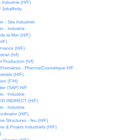
 Industrie (H/F)
 Jobaffinity
 - Site Industriel
n - Industrie
de la Mer (H/F)
H/F)
ernance (H/F)
triel (h/f)
t Production (h/f)
 Premières - Pharma/Cosmétique H/F
striels (H/F)
ion (F/H)
tier (SAP) H/F
n - Industrie
 INDIRECT (H/F)
n - Industrie
ordinator (H/F)
e Structures - feu (H/F)
e & Projets Industriels (H/F)
)