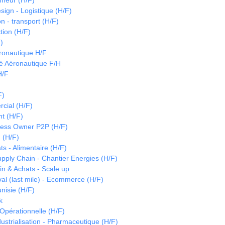
nneur (H/F)
sign - Logistique (H/F)
on - transport (H/F)
tion (H/F)
)
ronautique H/F
é Aéronautique F/H
H/F
F)
cial (H/F)
t (H/F)
cess Owner P2P (H/F)
 (H/F)
s - Alimentaire (H/F)
upply Chain - Chantier Energies (H/F)
in & Achats - Scale up
val (last mile) - Ecommerce (H/F)
unisie (H/F)
k
 Opérationnelle (H/F)
ustrialisation - Pharmaceutique (H/F)