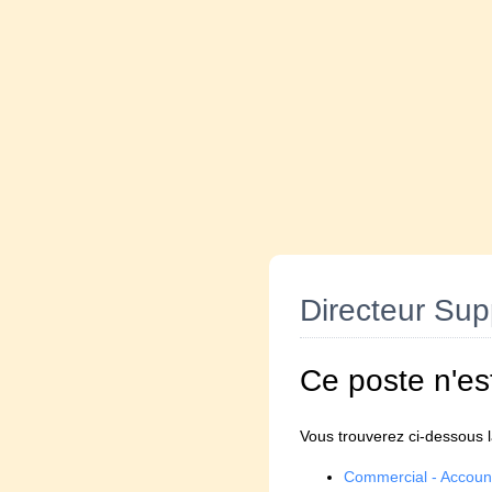
Directeur Sup
Ce poste n'es
Vous trouverez ci-dessous la
Commercial - Accou