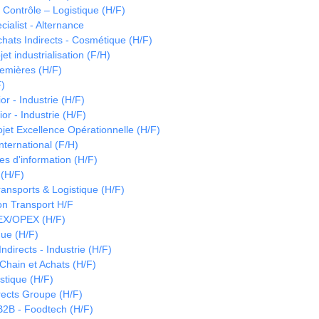
Contrôle – Logistique (H/F)
cialist - Alternance
ats Indirects - Cosmétique (H/F)
et industrialisation (F/H)
emières (H/F)
F)
or - Industrie (H/F)
or - Industrie (H/F)
jet Excellence Opérationnelle (H/F)
ternational (F/H)
es d'information (H/F)
 (H/F)
nsports & Logistique (H/F)
ion Transport H/F
EX/OPEX (H/F)
ue (H/F)
directs - Industrie (H/F)
hain et Achats (H/F)
istique (H/F)
irects Groupe (H/F)
B2B - Foodtech (H/F)