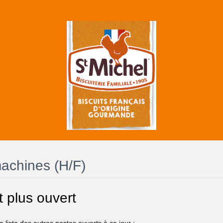
achines (H/F)
t plus ouvert
 liste des autres postes ouverts à ce jour :