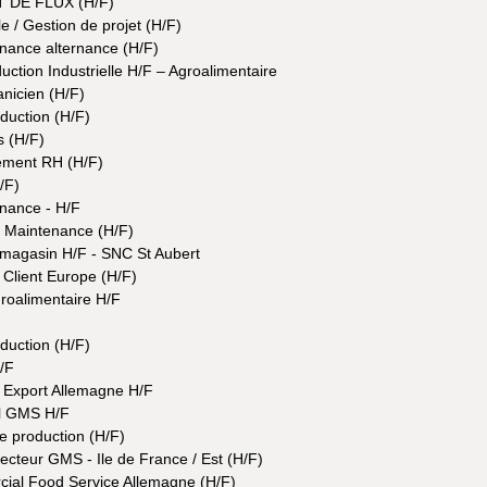
 DE FLUX (H/F)
e / Gestion de projet (H/F)
nance alternance (H/F)
ction Industrielle H/F – Agroalimentaire
anicien (H/F)
duction (H/F)
 (H/F)
ement RH (H/F)
/F)
nance - H/F
r Maintenance (H/F)
 magasin H/F - SNC St Aubert
Client Europe (H/F)
groalimentaire H/F
duction (H/F)
/F
 Export Allemagne H/F
al GMS H/F
e production (H/F)
ecteur GMS - Ile de France / Est (H/F)
cial Food Service Allemagne (H/F)