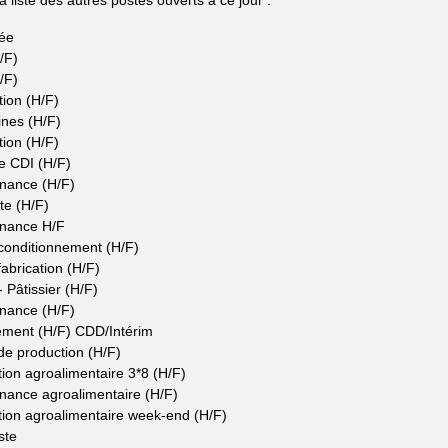
ée
/F)
/F)
ion (H/F)
nes (H/F)
ion (H/F)
e CDI (H/F)
enance (H/F)
te (H/F)
enance H/F
conditionnement (H/F)
abrication (H/F)
 Pâtissier (H/F)
enance (H/F)
ement (H/F) CDD/Intérim
de production (H/F)
ion agroalimentaire 3*8 (H/F)
nance agroalimentaire (H/F)
ion agroalimentaire week-end (H/F)
ste