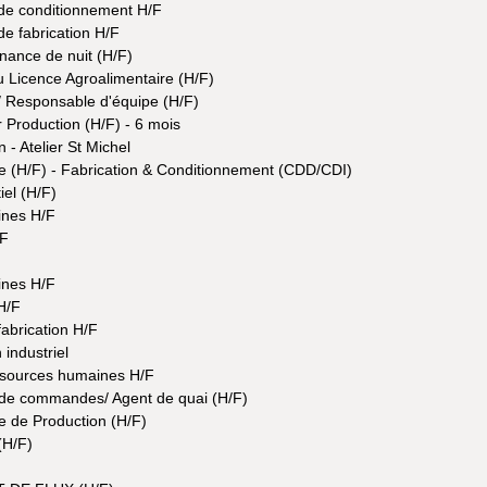
 de conditionnement H/F
de fabrication H/F
nance de nuit (H/F)
Licence Agroalimentaire (H/F)
/ Responsable d'équipe (H/F)
Production (H/F) - 6 mois
- Atelier St Michel
e (H/F) - Fabrication & Conditionnement (CDD/CDI)
iel (H/F)
ines H/F
/F
ines H/F
H/F
abrication H/F
 industriel
sources humaines H/F
 de commandes/ Agent de quai (H/F)
 de Production (H/F)
(H/F)