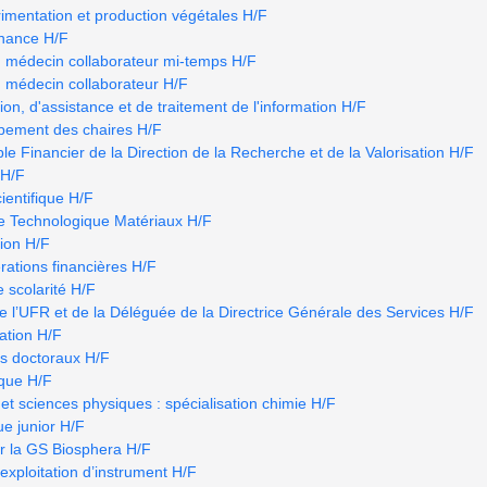
imentation et production végétales H/F
nance H/F
u médecin collaborateur mi-temps H/F
u médecin collaborateur H/F
ion, d'assistance et de traitement de l'information H/F
ppement des chaires H/F
e Financier de la Direction de la Recherche et de la Valorisation H/F
 H/F
ientifique H/F
e Technologique Matériaux H/F
tion H/F
rations financières H/F
e scolarité H/F
e l’UFR et de la Déléguée de la Directrice Générale des Services H/F
ation H/F
s doctoraux H/F
ique H/F
et sciences physiques : spécialisation chimie H/F
e junior H/F
r la GS Biosphera H/F
’exploitation d’instrument H/F