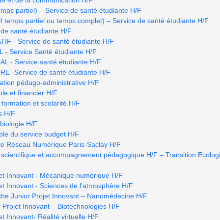
ps partiel) – Service de santé étudiante H/F
mps partiel ou temps complet) – Service de santé étudiante H/F
de santé étudiante H/F
 - Service de santé étudiante H/F
- Service Santé étudiante H/F
- Service santé étudiante H/F
 -Service de santé étudiante H/F
ation pédago-administrative H/F
le et financier H/F
 formation et scolarité H/F
s H/F
biologie H/F
able du service budget H/F
 le Réseau Numérique Paris-Saclay H/F
scientifique et accompagnement pédagogique H/F – Transition Ecologi
jet Innovant - Mécanique numérique H/F
jet Innovant - Sciences de l'atmosphère H/F
che Junior Projet Innovant – Nanomédecine H/F
 Projet Innovant – Biotechnologies H/F
t Innovant- Réalité virtuelle H/F