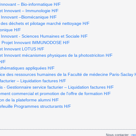
 Innovant – Bio-informatique H/F
jet Innovant – Immunologie H/F
t Innovant –Biomécanique H/F
des déchets et pilotage marché nettoyage H/F
tonique H/F
t Innovant - Sciences Humaines et Sociale H/F
or Projet Innovant IMMUNODOSE H/F
jet Innovant LOTUS H/F
jet Innovant mécanismes physiques de la photostriciton H/F
H/F
athématiques appliquées H/F
ice des ressources humaines de la Faculté de médecine Paris-Saclay 
facturier – Liquidation factures H/F
Gestionnaire service facturier – Liquidation factures H/F
ent commercial et promotion de l'offre de formation H/F
on de la plateforme alumni H/F
feuille Programmes structurants H/F
Nous contacter :
re