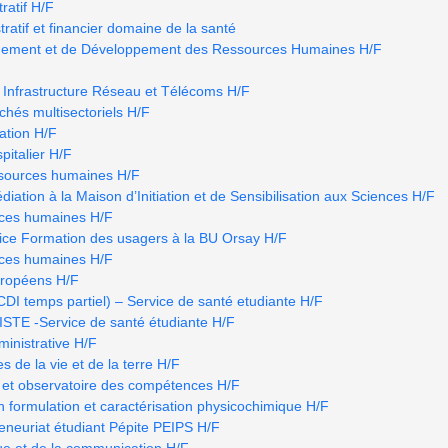
ratif H/F
atif et financier domaine de la santé
ement et de Développement des Ressources Humaines H/F
 Infrastructure Réseau et Télécoms H/F
hés multisectoriels H/F
ation H/F
pitalier H/F
ssources humaines H/F
iation à la Maison d’Initiation et de Sensibilisation aux Sciences H/F
rces humaines H/F
ice Formation des usagers à la BU Orsay H/F
rces humaines H/F
uropéens H/F
temps partiel) – Service de santé etudiante H/F
E -Service de santé étudiante H/F
ministrative H/F
s de la vie et de la terre H/F
 et observatoire des compétences H/F
n formulation et caractérisation physicochimique H/F
eneuriat étudiant Pépite PEIPS H/F
ue et de la communication H/F