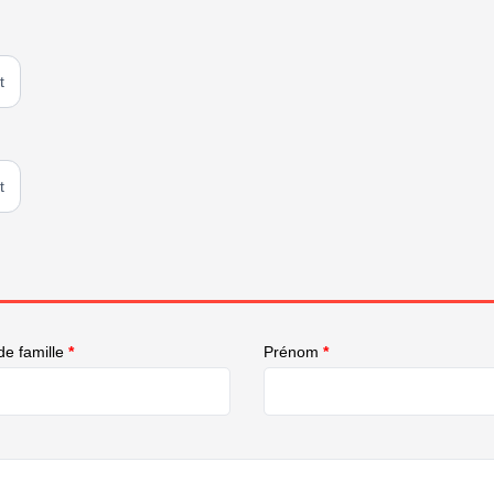
t
t
e famille
*
Prénom
*