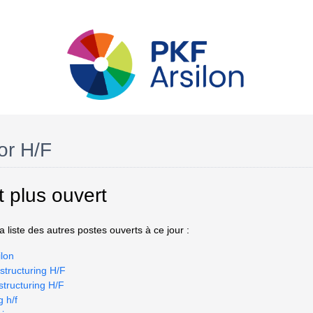
or H/F
t plus ouvert
 liste des autres postes ouverts à ce jour :
lon
structuring H/F
structuring H/F
g h/f