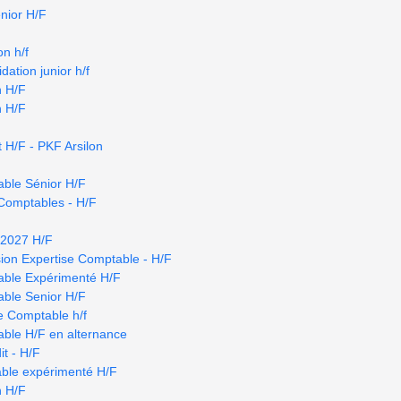
nior H/F
n h/f
dation junior h/f
n H/F
n H/F
 H/F - PKF Arsilon
able Sénior H/F
Comptables - H/F
r 2027 H/F
ion Expertise Comptable - H/F
able Expérimenté H/F
able Senior H/F
se Comptable h/f
able H/F en alternance
t - H/F
able expérimenté H/F
n H/F