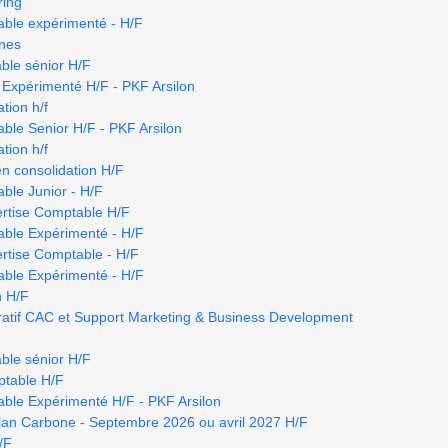
ring
able expérimenté - H/F
nnes
ble sénior H/F
 Expérimenté H/F - PKF Arsilon
tion h/f
ble Senior H/F - PKF Arsilon
tion h/f
en consolidation H/F
ble Junior - H/F
ertise Comptable H/F
able Expérimenté - H/F
rtise Comptable - H/F
able Expérimenté - H/F
n H/F
tratif CAC et Support Marketing & Business Development
ble sénior H/F
ptable H/F
ble Expérimenté H/F - PKF Arsilon
ilan Carbone - Septembre 2026 ou avril 2027 H/F
/F