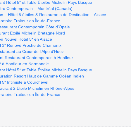
nt Hôtel 5* et Table Étoilée Michelin Pays Basque
stro Contemporain – Montréal (Canada)
ion – Hôtel 5 étoiles & Restaurants de Destination – Alsace
ratoire Traiteur en Île-de-France
estaurant Contemporain Côte d'Opale
urant Étoilé Michelin Bretagne Nord
ion Nouvel Hôtel 5* en Alsace
el 3* Rénové Proche de Chamonix
estaurant au Cœur de l'Alpe d'Huez
int Restaurant Contemporain à Honfleur
4* à Honfleur en Normandie
nt Hôtel 5* et Table Étoilée Michelin Pays Basque
tauration Resort Haut de Gamme Océan Indien
 5* Intimiste à Courchevel
urant 2 Étoile Michelin en Rhône-Alpes
ratoire Traiteur en Île-de-France