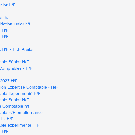
nior H/F
n h/f
dation junior h/f
n H/F
n H/F
 H/F - PKF Arsilon
able Sénior H/F
Comptables - H/F
r 2027 H/F
ion Expertise Comptable - H/F
able Expérimenté H/F
able Senior H/F
se Comptable h/f
able H/F en alternance
t - H/F
able expérimenté H/F
n H/F