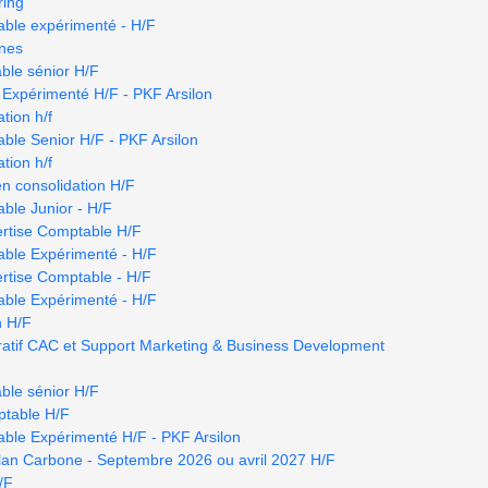
ring
able expérimenté - H/F
nnes
ble sénior H/F
 Expérimenté H/F - PKF Arsilon
tion h/f
ble Senior H/F - PKF Arsilon
tion h/f
en consolidation H/F
ble Junior - H/F
ertise Comptable H/F
able Expérimenté - H/F
rtise Comptable - H/F
able Expérimenté - H/F
n H/F
tratif CAC et Support Marketing & Business Development
ble sénior H/F
ptable H/F
ble Expérimenté H/F - PKF Arsilon
ilan Carbone - Septembre 2026 ou avril 2027 H/F
/F