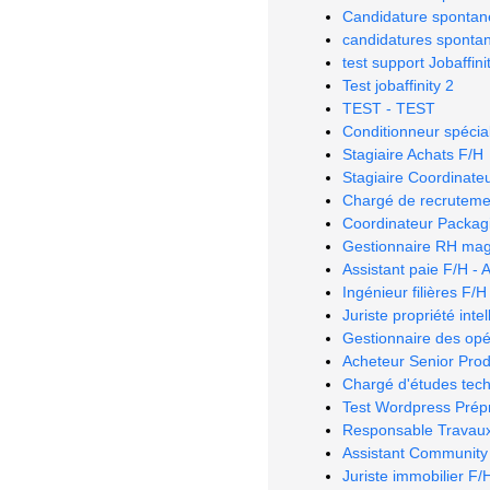
Candidature spontané
candidatures sponta
test support Jobaffini
Test jobaffinity 2
TEST - TEST
Conditionneur spécial
Stagiaire Achats F/H
Stagiaire Coordinate
Chargé de recruteme
Coordinateur Packagi
Gestionnaire RH mag
Assistant paie F/H - 
Ingénieur filières F/H
Juriste propriété inte
Gestionnaire des opér
Acheteur Senior Prod
Chargé d'études tech
Test Wordpress Prép
Responsable Travau
Assistant Community
Juriste immobilier F/