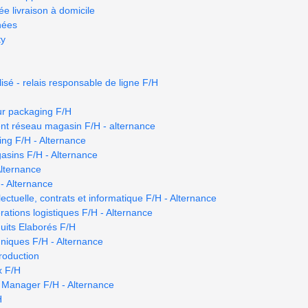
e livraison à domicile
nées
ty
isé - relais responsable de ligne F/H
ur packaging F/H
nt réseau magasin F/H - alternance
ng F/H - Alternance
asins F/H - Alternance
Alternance
 - Alternance
llectuelle, contrats et informatique F/H - Alternance
ations logistiques F/H - Alternance
uits Elaborés F/H
niques F/H - Alternance
roduction
x F/H
 Manager F/H - Alternance
H