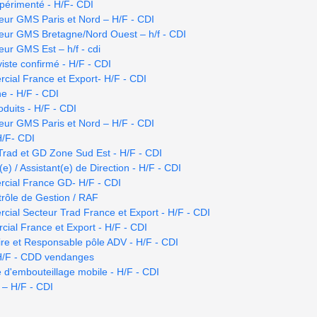
xpérimenté - H/F- CDI
eur GMS Paris et Nord – H/F - CDI
eur GMS Bretagne/Nord Ouest – h/f - CDI
ur GMS Est – h/f - cdi
iste confirmé - H/F - CDI
ial France et Export- H/F - CDI
e - H/F - CDI
duits - H/F - CDI
eur GMS Paris et Nord – H/F - CDI
H/F- CDI
rad et GD Zone Sud Est - H/F - CDI
e) / Assistant(e) de Direction - H/F - CDI
cial France GD- H/F - CDI
rôle de Gestion / RAF
al Secteur Trad France et Export - H/F - CDI
al France et Export - H/F - CDI
re et Responsable pôle ADV - H/F - CDI
 H/F - CDD vendanges
 d'embouteillage mobile - H/F - CDI
 – H/F - CDI