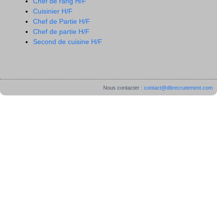
Chef de rang H/F
Cuisinier H/F
Chef de Partie H/F
Chef de partie H/F
Second de cuisine H/F
Nous contacter :
contact@dbrecrutement.com