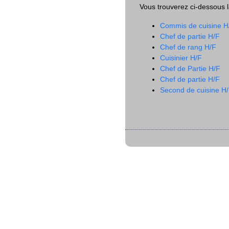
Vous trouverez ci-dessous la
Commis de cuisine H
Chef de partie H/F
Chef de rang H/F
Cuisinier H/F
Chef de Partie H/F
Chef de partie H/F
Second de cuisine H