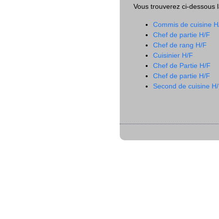
Vous trouverez ci-dessous la
Commis de cuisine H
Chef de partie H/F
Chef de rang H/F
Cuisinier H/F
Chef de Partie H/F
Chef de partie H/F
Second de cuisine H