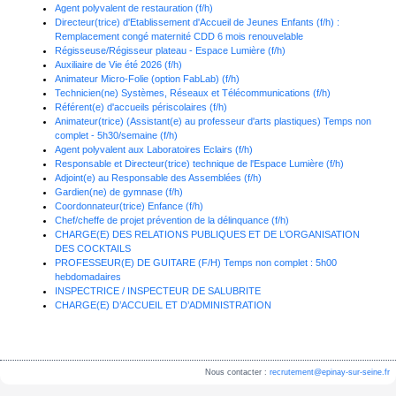
Agent polyvalent de restauration (f/h)
Directeur(trice) d'Etablissement d'Accueil de Jeunes Enfants (f/h) :
Remplacement congé maternité CDD 6 mois renouvelable
Régisseuse/Régisseur plateau - Espace Lumière (f/h)
Auxiliaire de Vie été 2026 (f/h)
Animateur Micro-Folie (option FabLab) (f/h)
Technicien(ne) Systèmes, Réseaux et Télécommunications (f/h)
Référent(e) d'accueils périscolaires (f/h)
Animateur(trice) (Assistant(e) au professeur d'arts plastiques) Temps non
complet - 5h30/semaine (f/h)
Agent polyvalent aux Laboratoires Eclairs (f/h)
Responsable et Directeur(trice) technique de l'Espace Lumière (f/h)
Adjoint(e) au Responsable des Assemblées (f/h)
Gardien(ne) de gymnase (f/h)
Coordonnateur(trice) Enfance (f/h)
Chef/cheffe de projet prévention de la délinquance (f/h)
CHARGE(E) DES RELATIONS PUBLIQUES ET DE L’ORGANISATION
DES COCKTAILS
PROFESSEUR(E) DE GUITARE (F/H) Temps non complet : 5h00
hebdomadaires
INSPECTRICE / INSPECTEUR DE SALUBRITE
CHARGE(E) D’ACCUEIL ET D’ADMINISTRATION
Nous contacter :
recrutement@epinay-sur-seine.fr