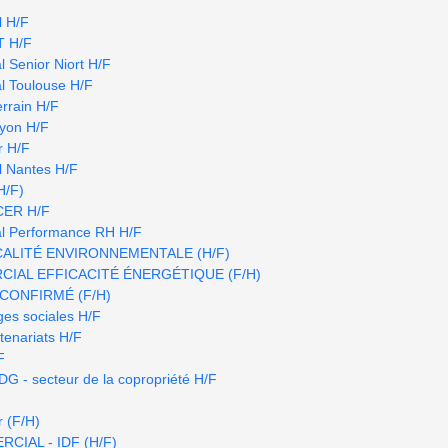
l H/F
IT H/F
 Senior Niort H/F
l Toulouse H/F
errain H/F
Lyon H/F
r H/F
l Nantes H/F
H/F)
ER H/F
l Performance RH H/F
ALITÉ ENVIRONNEMENTALE (H/F)
AL EFFICACITÉ ÉNERGÉTIQUE (F/H)
CONFIRMÉ (F/H)
ges sociales H/F
tenariats H/F
F
DG - secteur de la copropriété H/F
r (F/H)
IAL - IDF (H/F)