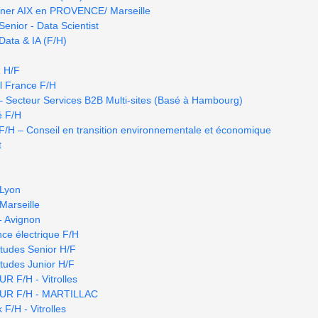
rtner AIX en PROVENCE/ Marseille
Senior - Data Scientist
Data & IA (F/H)
 H/F
l France F/H
 Secteur Services B2B Multi-sites (Basé à Hambourg)
é F/H
/H – Conseil en transition environnementale et économique
t
 Lyon
 Marseille
- Avignon
ce électrique F/H
tudes Senior H/F
tudes Junior H/F
F/H - Vitrolles
R F/H - MARTILLAC
 F/H - Vitrolles