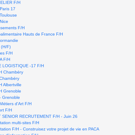
ELIER F/H
 Paris 17
 Toulouse
 Nice
issements F/H
roalimentaire Hauts de France F/H
Normandie
 (H/F)
es F/H
&A F/H
 LOGISTIQUE -17 F/H
/H Chambéry
H Chambéry
 Albertville
H Grenoble
- Grenoble
 Métiers d'Art F/H
rt F/H
T SENIOR RECRUTEMENT F/H - Juin 26
ation multi-sites F/H
tation F/H - Construisez votre projet de vie en PACA