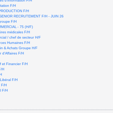
es d'information F/H
tation F/H
PRODUCTION F/H
SENIOR RECRUTEMENT F/H - JUIN 26
 groupe F/H
ERCIAL - 75 (H/F)
ires médicales F/H
al / chef de secteur H/F
urces Humaines F/H
ain & Achats Groupe H/F
 d'Affaires F/H
f et Financier F/H
F/H
/H
Libéral F/H
 F/H
l F/H