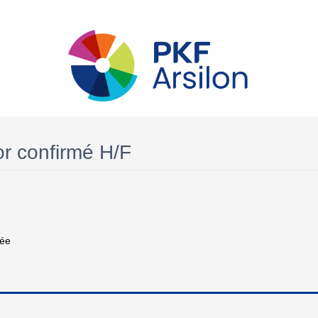
or confirmé H/F
née