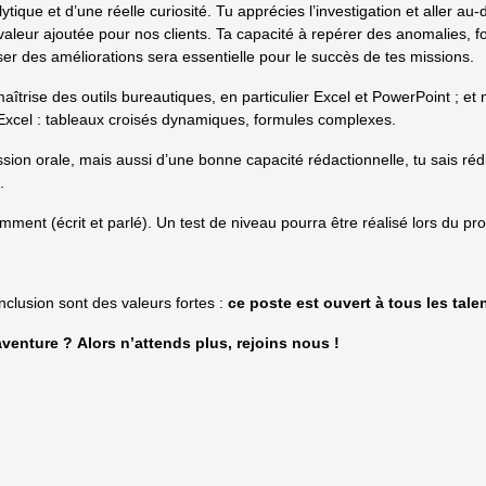
tique et d’une réelle curiosité. Tu apprécies l’investigation et aller au-
e valeur ajoutée pour nos clients. Ta capacité à repérer des anomalies, 
r des améliorations sera essentielle pour le succès de tes missions.
îtrise des outils bureautiques, en particulier Excel et PowerPoint ; et
’Excel : tableaux croisés dynamiques, formules complexes.
ion orale, mais aussi d’une bonne capacité rédactionnelle, tu sais réd
.
amment (écrit et parlé). Un test de niveau pourra être réalisé lors du p
inclusion sont des valeurs fortes :
ce poste est ouvert à tous les tale
’aventure ? Alors n’attends plus, rejoins nous !