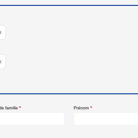
t
t
e famille
*
Prénom
*