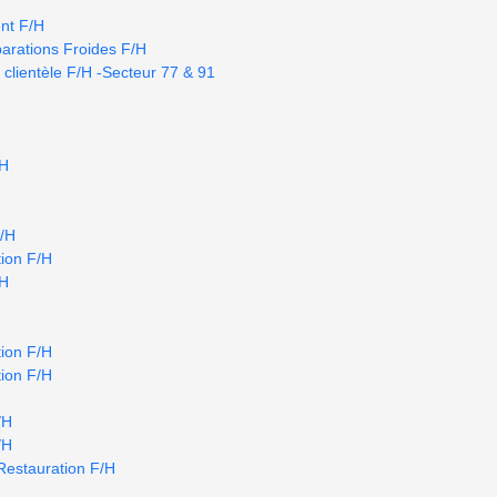
nt F/H
arations Froides F/H
 clientèle F/H -Secteur 77 & 91
/H
F/H
ion F/H
/H
ion F/H
ion F/H
/H
/H
Restauration F/H