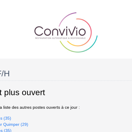
F/H
t plus ouvert
 liste des autres postes ouverts à ce jour :
s (35)
ur Quimper (29)
es (35)