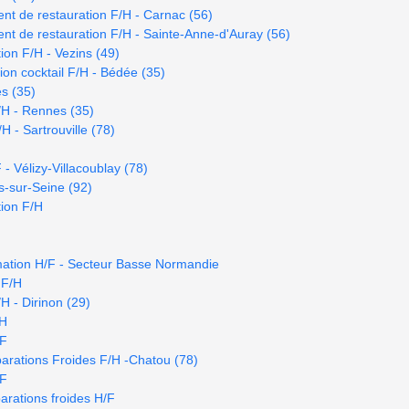
t de restauration F/H - Carnac (56)
t de restauration F/H - Sainte-Anne-d'Auray (56)
ion F/H - Vezins (49)
on cocktail F/H - Bédée (35)
es (35)
/H - Rennes (35)
 - Sartrouville (78)
- Vélizy-Villacoublay (78)
s-sur-Seine (92)
ion F/H
mation H/F - Secteur Basse Normandie
 F/H
H - Dirinon (29)
/H
/F
arations Froides F/H -Chatou (78)
/F
rations froides H/F