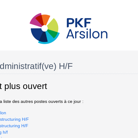
dministratif(ve) H/F
t plus ouvert
 liste des autres postes ouverts à ce jour :
lon
structuring H/F
structuring H/F
g h/f