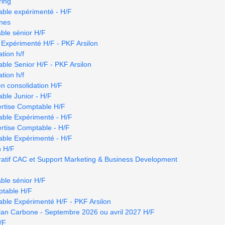
ring
able expérimenté - H/F
nnes
ble sénior H/F
 Expérimenté H/F - PKF Arsilon
tion h/f
ble Senior H/F - PKF Arsilon
tion h/f
en consolidation H/F
ble Junior - H/F
ertise Comptable H/F
able Expérimenté - H/F
rtise Comptable - H/F
able Expérimenté - H/F
n H/F
tratif CAC et Support Marketing & Business Development
ble sénior H/F
ptable H/F
ble Expérimenté H/F - PKF Arsilon
ilan Carbone - Septembre 2026 ou avril 2027 H/F
/F