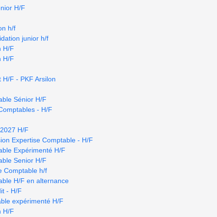
nior H/F
n h/f
dation junior h/f
n H/F
n H/F
 H/F - PKF Arsilon
able Sénior H/F
Comptables - H/F
r 2027 H/F
ion Expertise Comptable - H/F
able Expérimenté H/F
able Senior H/F
se Comptable h/f
able H/F en alternance
t - H/F
able expérimenté H/F
n H/F