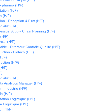
forme logistique (H/F)
- pharma (H/F)
tation (H/F)
n (H/F)
on - Réception & Flux (H/F)
cialist (H/F)
essus Supply Chain Planning (H/F)
 (H/F)
ial (H/F)
le - Directeur Contrôle Qualité (H/F)
ction - Biotech (H/F)
H/F)
uction (H/F)
(H/F)
F)
cialist (H/F)
ta Analytics Manager (H/F)
 - Industrie (H/F)
in (H/F)
tation Logistique (H/F)
é Logistique (H/F)
on (H/F)