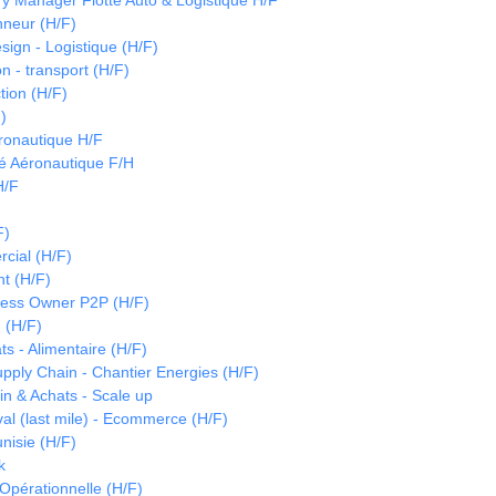
y Manager Flotte Auto & Logistique H/F
nneur (H/F)
sign - Logistique (H/F)
on - transport (H/F)
tion (H/F)
)
ronautique H/F
é Aéronautique F/H
H/F
F)
cial (H/F)
t (H/F)
cess Owner P2P (H/F)
 (H/F)
s - Alimentaire (H/F)
upply Chain - Chantier Energies (H/F)
in & Achats - Scale up
val (last mile) - Ecommerce (H/F)
unisie (H/F)
k
 Opérationnelle (H/F)