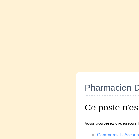
Pharmacien D
Ce poste n'es
Vous trouverez ci-dessous la
Commercial - Accou