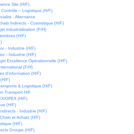
ance Site (H/F)
Contrôle – Logistique (H/F)
cialist - Alternance
ats Indirects - Cosmétique (H/F)
et industrialisation (F/H)
emières (H/F)
F)
or - Industrie (H/F)
or - Industrie (H/F)
jet Excellence Opérationnelle (H/F)
ternational (F/H)
es d'information (H/F)
 (H/F)
nsports & Logistique (H/F)
ion Transport H/F
EX/OPEX (H/F)
ue (H/F)
directs - Industrie (H/F)
hain et Achats (H/F)
istique (H/F)
irects Groupe (H/F)