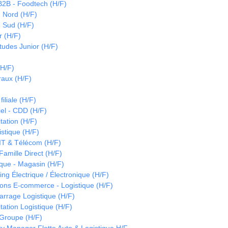
B2B - Foodtech (H/F)
- Nord (H/F)
- Sud (H/F)
 (H/F)
tudes Junior (H/F)
(H/F)
raux (H/F)
)
iliale (H/F)
iel - CDD (H/F)
tation (H/F)
istique (H/F)
IT & Télécom (H/F)
amille Direct (H/F)
ique - Magasin (H/F)
ng Électrique / Électronique (H/F)
ons E-commerce - Logistique (H/F)
arrage Logistique (H/F)
tation Logistique (H/F)
Groupe (H/F)