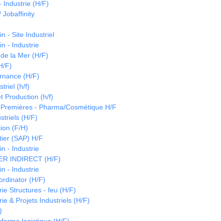
 Industrie (H/F)
 Jobaffinity
 - Site Industriel
n - Industrie
de la Mer (H/F)
H/F)
ernance (H/F)
triel (h/f)
t Production (h/f)
 Premières - Pharma/Cosmétique H/F
striels (H/F)
ion (F/H)
tier (SAP) H/F
n - Industrie
 INDIRECT (H/F)
n - Industrie
ordinator (H/F)
e Structures - feu (H/F)
e & Projets Industriels (H/F)
)