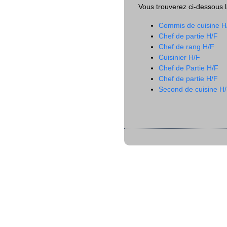
Vous trouverez ci-dessous la
Commis de cuisine H
Chef de partie H/F
Chef de rang H/F
Cuisinier H/F
Chef de Partie H/F
Chef de partie H/F
Second de cuisine H