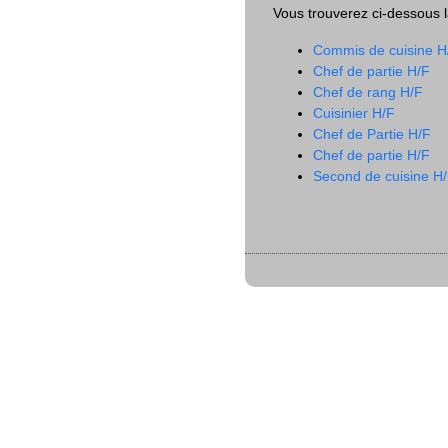
Vous trouverez ci-dessous la
Commis de cuisine H
Chef de partie H/F
Chef de rang H/F
Cuisinier H/F
Chef de Partie H/F
Chef de partie H/F
Second de cuisine H