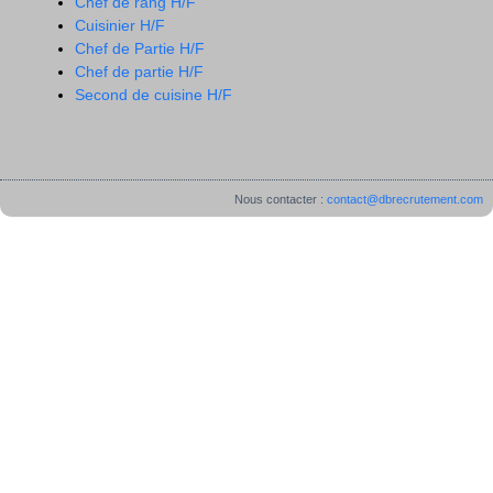
Chef de rang H/F
Cuisinier H/F
Chef de Partie H/F
Chef de partie H/F
Second de cuisine H/F
Nous contacter :
contact@dbrecrutement.com