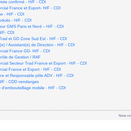
iste confirmé - H/F - CDI
ial France et Export- H/F - CDI
e - H/F - CDI
duits - H/F - CDI
eur GMS Paris et Nord – H/F - CDI
H/F- CDI
rad et GD Zone Sud Est - H/F - CDI
e) / Assistant(e) de Direction - H/F - CDI
cial France GD- H/F - CDI
rôle de Gestion / RAF
al Secteur Trad France et Export - H/F - CDI
al France et Export - H/F - CDI
re et Responsable pôle ADV - H/F - CDI
 H/F - CDD vendanges
 d'embouteillage mobile - H/F - CDI
Nous co