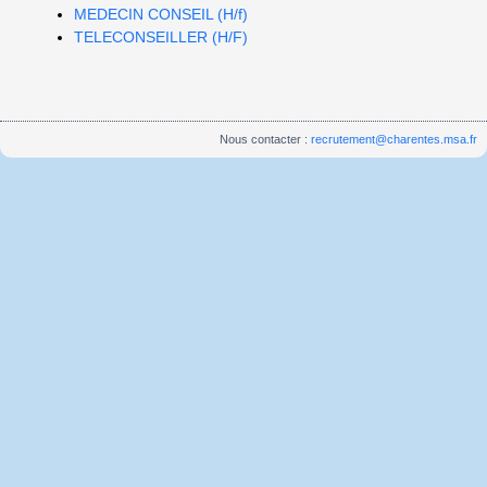
MEDECIN CONSEIL (H/f)
TELECONSEILLER (H/F)
Nous contacter :
recrutement@charentes.msa.fr