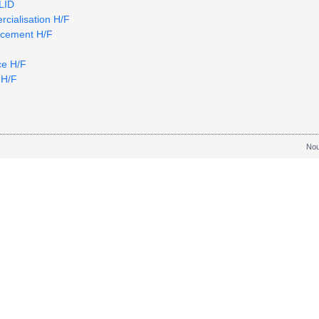
LID
cialisation H/F
ncement H/F
ce H/F
 H/F
Nou