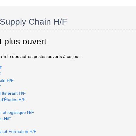
Supply Chain H/F
t plus ouvert
 liste des autres postes ouverts à ce jour :
/F
F
cité H/F
F
Itinérant H/F
d’Études H/F
n et logistique H/F
et H/F
al et Formation H/F