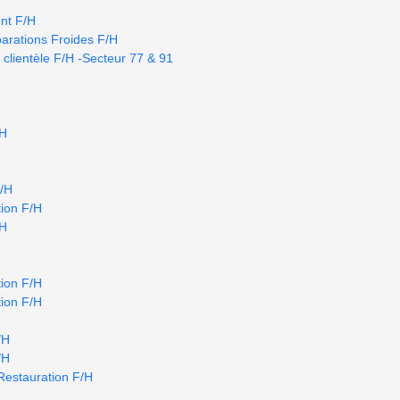
nt F/H
arations Froides F/H
 clientèle F/H -Secteur 77 & 91
/H
F/H
ion F/H
/H
ion F/H
ion F/H
/H
/H
Restauration F/H