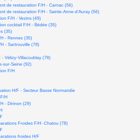
t de restauration F/H - Carnac (56)
t de restauration F/H - Sainte-Anne-d'Auray (56)
ion F/H - Vezins (49)
on cocktail F/H - Bédée (35)
es (35)
/H - Rennes (35)
 - Sartrouville (78)
- Vélizy-Villacoublay (78)
s-sur-Seine (92)
ion F/H
mation H/F - Secteur Basse Normandie
 F/H
H - Dirinon (29)
/H
/F
arations Froides F/H -Chatou (78)
/F
rations froides H/F