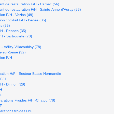
t de restauration F/H - Carnac (56)
t de restauration F/H - Sainte-Anne-d'Auray (56)
ion F/H - Vezins (49)
on cocktail F/H - Bédée (35)
es (35)
/H - Rennes (35)
 - Sartrouville (78)
- Vélizy-Villacoublay (78)
s-sur-Seine (92)
ion F/H
mation H/F - Secteur Basse Normandie
 F/H
H - Dirinon (29)
/H
/F
arations Froides F/H -Chatou (78)
/F
rations froides H/F