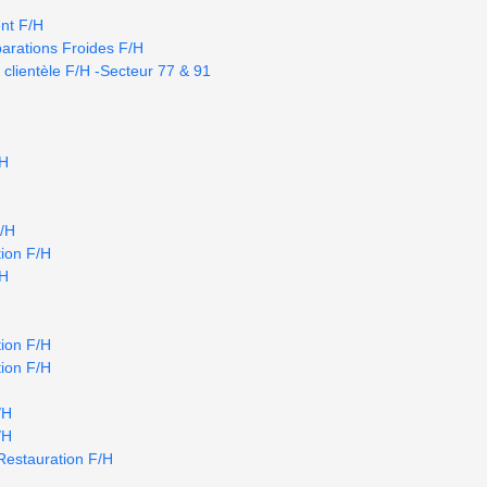
nt F/H
arations Froides F/H
 clientèle F/H -Secteur 77 & 91
/H
F/H
ion F/H
/H
ion F/H
ion F/H
/H
/H
Restauration F/H