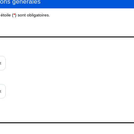
ions générales
toile (
*
) sont obligatoires.
t
t