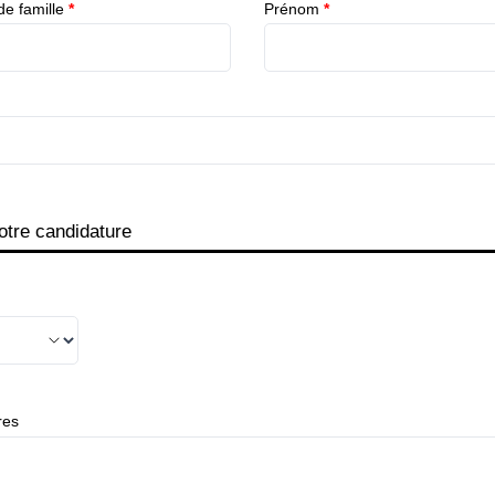
e famille
*
Prénom
*
otre candidature
res